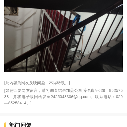
[此内容为网友反映问题，不得转载。]
[如需回复网友留言，请将调查结果加盖公章后传真至029—852575
38，并将电子版回函发至2425048306@qq.com。联系电话：029
—85258414。]
部门回复