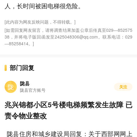
人，长时间被困电梯很危险。
[此内容为网友反映问题，不得转载。]
[如需回复网友留言，请将调查结果加盖公章后传真至029—852575
38，并将电子版回函发至2425048306@qq.com。联系电话：029
—85258414。]
部门回复
陇县
陇
关注
陇县官方账号
兆兴锦都小区5号楼电梯频繁发生故障 已
责令物业整改
陇县住房和城乡建设局回复：关于西部网网上