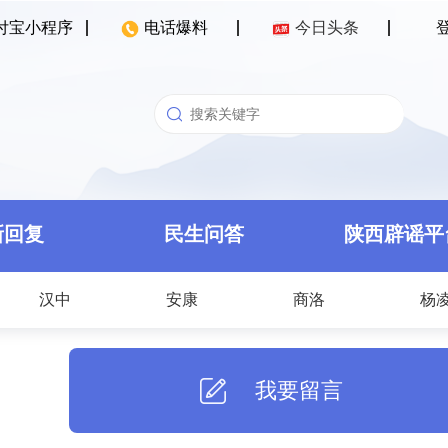
付宝小程序
电话爆料
今日头条
新回复
民生问答
陕西辟谣平
汉中
安康
商洛
杨
我要留言