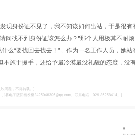
站时发现身份证不见了，我不知该如何出站，于是很有
请问找不到身份证该怎么办？”那个人用极其不耐烦
说什么“要找回去找去！”。作为一名工作人员，她站
但不施于援手，还给予最冷漠最没礼貌的态度，没
反映问题，不得转载。]
电子版回函发至2425048306@qq.com。联系电话：029-85258414。]
·