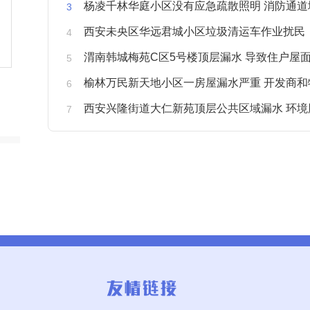
杨凌千林华庭小区没有应急疏散照明 消防通道
西安未央区华远君城小区垃圾清运车作业扰民
渭南韩城梅苑C区5号楼顶层漏水 导致住户屋面被
榆林万民新天地小区一房屋漏水严重 开发商和物业不予
西安兴隆街道大仁新苑顶层公共区域漏水 环境