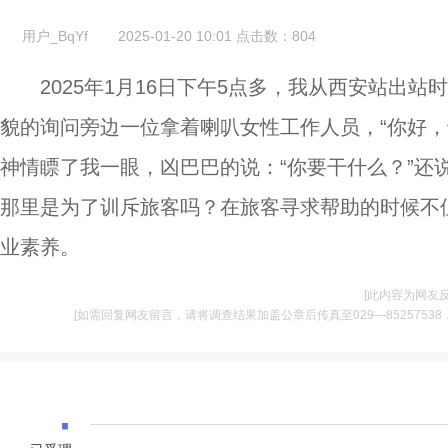
用户_BqYf
2025-01-20 10:01
点击数：
804
2025年1月16日下午5点多，我从西安站出
貌的询问旁边一位拿着喇叭女性工作人员，“你好，
神情瞟了我一眼，凶巴巴的说：“你要干什么？”还
那里是为了训斥旅客吗？在旅客寻求帮助的时候不
业素养。
[此内容为网友
[如需回复网友留言，请将调查结果加盖公章后传真至029—85257538，并将
·