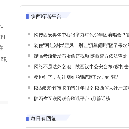
陕西辟谣平台
礼
网传西安奥体中心将举办时代少年团演唱会？官方回应：纯属
的
刹住“网红滋扰”歪风，别让“流量闹剧”砸了果农
在
蹭高考流量发布虚假短视频 陕西警方依法查处一起涉高考网络
有职
网络不是法外之地！陕西汉中公安公布7起打击整治网谣网暴典型
樱桃红了，别让网红的“嘴”砸了农户的“碗”
陕西职称评审取消晋升年限？ 陕西省人社厅郑重声明 谨防职称评审不实言
陕西省互联网联合辟谣平台5月辟谣榜
每日有回复