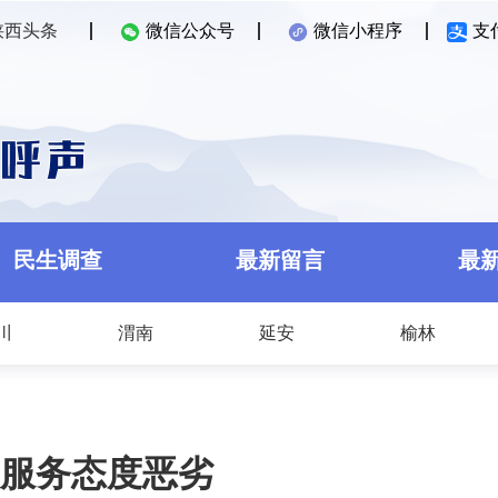
陕西头条
微信公众号
微信小程序
支
民生调查
最新留言
最
川
渭南
延安
榆林
服务态度恶劣