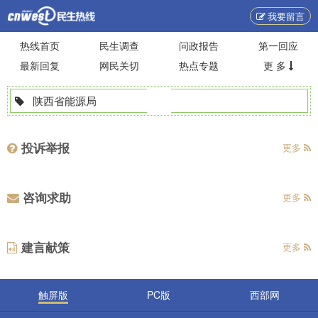
我要留言
热线首页
民生调查
问政报告
第一回应
最新回复
网民关切
热点专题
更 多
陕西省能源局
投诉举报
更多
咨询求助
更多
建言献策
更多
触屏版
PC版
西部网