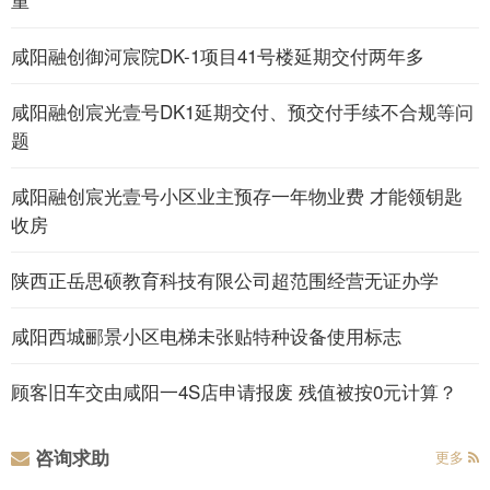
咸阳融创御河宸院DK-1项目41号楼延期交付两年多
咸阳融创宸光壹号DK1延期交付、预交付手续不合规等问
题
咸阳融创宸光壹号小区业主预存一年物业费 才能领钥匙
收房
陕西正岳思硕教育科技有限公司超范围经营无证办学
咸阳西城郦景小区电梯未张贴特种设备使用标志
顾客旧车交由咸阳一4S店申请报废 残值被按0元计算？
咨询求助
更多