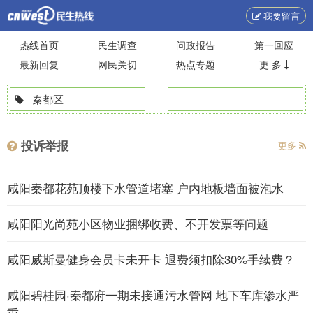
我要留言
热线首页
民生调查
问政报告
第一回应
最新回复
网民关切
热点专题
更 多
秦都区
投诉举报
更多
咸阳秦都花苑顶楼下水管道堵塞 户内地板墙面被泡水
咸阳阳光尚苑小区物业捆绑收费、不开发票等问题
咸阳威斯曼健身会员卡未开卡 退费须扣除30%手续费？
咸阳碧桂园·秦都府一期未接通污水管网 地下车库渗水严
重