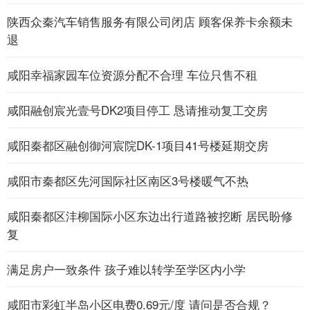
陕西众秦汽车销售服务有限公司闭店 顾客保养卡余额未
退
咸阳幸福家园车位资源分配不合理 车位只售不租
咸阳融创宸光壹号DK2项目停工 恳请推动复工交房
咸阳秦都区融创御河宸院DK-1项目41号楼延期交房
咸阳市秦都区先河国际社区南区3号楼暖气不热
咸阳秦都区沣柳国际小区东边出行道路被挖断 居民盼修
复
满足房户一致条件 孩子难以转学至学区内小学
咸阳市彩虹半岛小区电费0.69元/度 请问是否合规？