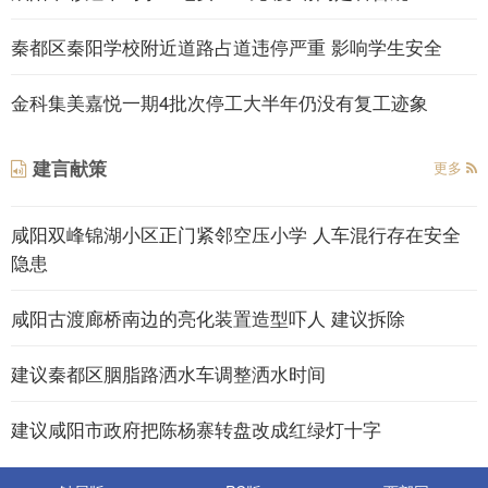
秦都区秦阳学校附近道路占道违停严重 影响学生安全
金科集美嘉悦一期4批次停工大半年仍没有复工迹象
建言献策
更多
咸阳双峰锦湖小区正门紧邻空压小学 人车混行存在安全
隐患
咸阳古渡廊桥南边的亮化装置造型吓人 建议拆除
建议秦都区胭脂路洒水车调整洒水时间
建议咸阳市政府把陈杨寨转盘改成红绿灯十字