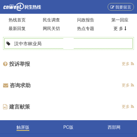
我要留言
热线首页
民生调查
问政报告
第一回应
最新回复
网民关切
热点专题
更 多
汉中市林业局
投诉举报
更多
咨询求助
更多
建言献策
更多
触屏版
PC版
西部网