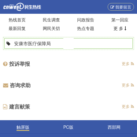
我要留言
热线首页
民生调查
问政报告
第一回应
最新回复
网民关切
热点专题
更 多
安康市医疗保障局
投诉举报
更多
咨询求助
更多
建言献策
更多
触屏版
PC版
西部网