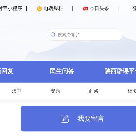
付宝小程序
电话爆料
今日头条
新回复
民生问答
陕西辟谣平
汉中
安康
商洛
杨
我要留言