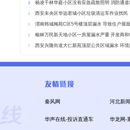
杨凌千林华庭小区没有应急疏散照明 消防通道
西安未央区华远君城小区垃圾清运车作业扰民
渭南韩城梅苑C区5号楼顶层漏水 导致住户屋面被
榆林万民新天地小区一房屋漏水严重 开发商和物业不予
西安兴隆街道大仁新苑顶层公共区域漏水 环境
秦风网
河北新闻
华声在线-投诉直通车
华龙网-