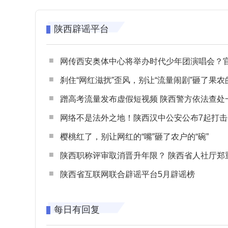
陕西辟谣平台
网传西安奥体中心将举办时代少年团演唱会？官方回应：纯属
刹住“网红滋扰”歪风，别让“流量闹剧”砸了果农
蹭高考流量发布虚假短视频 陕西警方依法查处一起涉高考网络
网络不是法外之地！陕西汉中公安公布7起打击整治网谣网暴典型
樱桃红了，别让网红的“嘴”砸了农户的“碗”
陕西职称评审取消晋升年限？ 陕西省人社厅郑重声明 谨防职称评审不实言
陕西省互联网联合辟谣平台5月辟谣榜
每日有回复