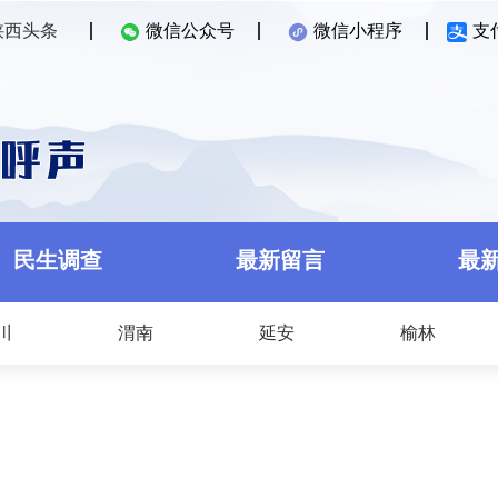
陕西头条
微信公众号
微信小程序
支
民生调查
最新留言
最
川
渭南
延安
榆林