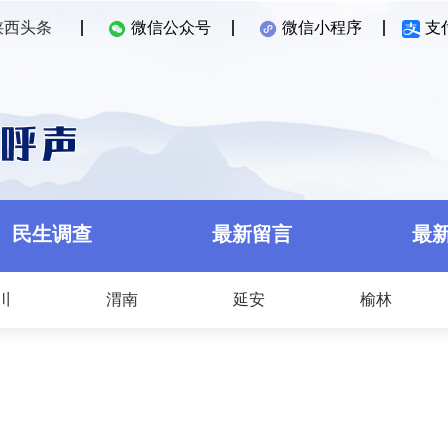
陕西头条
微信公众号
微信小程序
支
民生调查
最新留言
最
川
渭南
延安
榆林