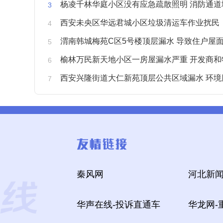
杨凌千林华庭小区没有应急疏散照明 消防通道
西安未央区华远君城小区垃圾清运车作业扰民
渭南韩城梅苑C区5号楼顶层漏水 导致住户屋面被
榆林万民新天地小区一房屋漏水严重 开发商和物业不予
西安兴隆街道大仁新苑顶层公共区域漏水 环境
秦风网
河北新闻
华声在线-投诉直通车
华龙网-