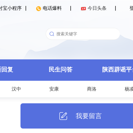
付宝小程序
电话爆料
今日头条
新回复
民生问答
陕西辟谣平
汉中
安康
商洛
杨
我要留言