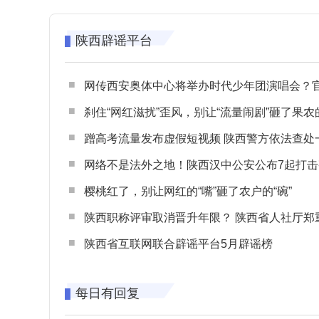
陕西辟谣平台
网传西安奥体中心将举办时代少年团演唱会？官方回应：纯属
刹住“网红滋扰”歪风，别让“流量闹剧”砸了果农
蹭高考流量发布虚假短视频 陕西警方依法查处一起涉高考网络
网络不是法外之地！陕西汉中公安公布7起打击整治网谣网暴典型
樱桃红了，别让网红的“嘴”砸了农户的“碗”
陕西职称评审取消晋升年限？ 陕西省人社厅郑重声明 谨防职称评审不实言
陕西省互联网联合辟谣平台5月辟谣榜
每日有回复