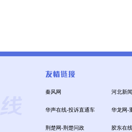
秦风网
河北新闻
华声在线-投诉直通车
华龙网-
荆楚网-荆楚问政
胶东在线