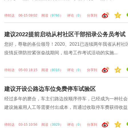
待转达
06-15 09:02
阅读（
9766
）
评论（
0
）
分享到
建议2022提前启动从村社区干部招录公务员考试
您好，尊敬的各位领导！2020、2021已连续两年我省从
疫情反弹防控紧张奋战期间，组考工作考试活动的实施...
待转达
05-03 18:15
阅读（
8016
）
评论（
0
）
分享到
建议开设公路边车位免费停车试验区
经过多年的磨合，车主们路边按顺序停车，已经成为一种社会
建设施雇用人工等需要付出成本，而通过收取停车费获得收益，.
待转达
03-15 10:56
阅读（
3929
）
评论（
0
）
分享到