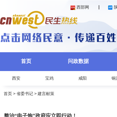
西部网
首页
问政数据
西安
宝鸡
咸阳
铜
首页
>
省委书记
>
建言献策
整治“电子炮”政府应立即行动！