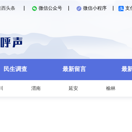
陕西头条
微信公众号
微信小程序
支
民生调查
最新留言
最
川
渭南
延安
榆林