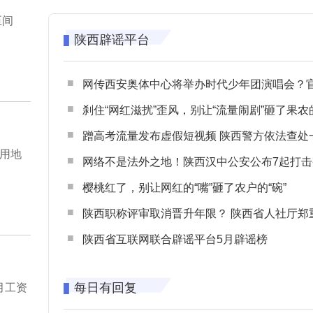
至间
陕西辟谣平台
网传西安奥体中心将举办时代少年团演唱会？官方回应：纯属
刹住“网红滋扰”歪风，别让“流量闹剧”砸了果农
蹭高考流量发布虚假短视频 陕西警方依法查处一起涉高考网络
用地
网络不是法外之地！陕西汉中公安公布7起打击整治网谣网暴典型
樱桃红了，别让网红的“嘴”砸了农户的“碗”
陕西职称评审取消晋升年限？ 陕西省人社厅郑重声明 谨防职称评审不实言
陕西省互联网联合辟谣平台5月辟谣榜
每日有回复
月工资