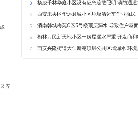
杨凌千林华庭小区没有应急疏散照明 消防通道
西安未央区华远君城小区垃圾清运车作业扰民
渭南韩城梅苑C区5号楼顶层漏水 导致住户屋面被
成
榆林万民新天地小区一房屋漏水严重 开发商和物业不予
西安兴隆街道大仁新苑顶层公共区域漏水 环境
，又养