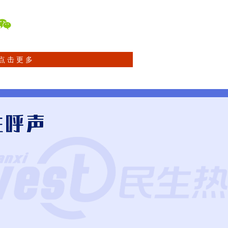
点 击 更 多