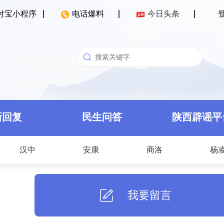
付宝小程序
电话爆料
今日头条
新回复
民生问答
陕西辟谣平
汉中
安康
商洛
杨
我要留言