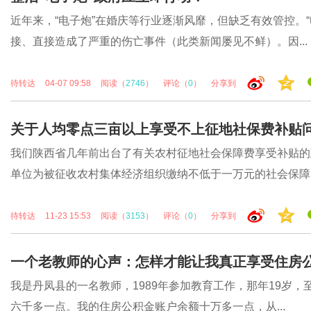
近年来，“电子炮”在婚庆等行业逐渐风靡，但缺乏有效管控。
接、直接造成了严重的伤亡事件（此类新闻屡见不鲜）。因...
待转达
04-07 09:58
阅读（
2746
）
评论（
0
）
分享到
关于人均零点三亩以上享受不上征地社保费补贴
我们陕西省几年前出台了有关农村征地社会保障费享受补贴的
单位为被征收农村集体经济组织缴纳不低于一万元的社会保障费.
待转达
11-23 15:53
阅读（
3153
）
评论（
0
）
分享到
一个老教师的心声：怎样才能让我真正享受住房
我是丹凤县的一名教师，1989年参加教育工作，那年19岁
六千多一点。我的住房公积金账户余额十万多一点，从...