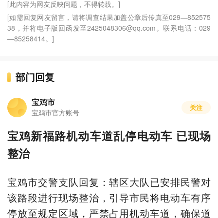
[此内容为网友反映问题，不得转载。]
[如需回复网友留言，请将调查结果加盖公章后传真至029—852575
38，并将电子版回函发至2425048306@qq.com。联系电话：029
—85258414。]
部门回复
宝鸡市
关注
宝鸡市官方账号
宝鸡新福路机动车道乱停电动车 已现场
整治
宝鸡市交警支队回复：辖区大队已安排民警对
该路段进行现场整治，引导市民将电动车有序
停放至规定区域，严禁占用机动车道，确保道