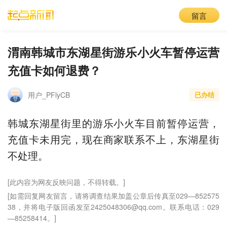
留言
渭南韩城市东湖星街游乐小火车暂停运营
充值卡如何退费？
用户_PFlyCB
已办结
韩城东湖星街里的游乐小火车目前暂停运营，
充值卡未用完，现在商家联系不上，东湖星街
不处理。
[此内容为网友反映问题，不得转载。]
[如需回复网友留言，请将调查结果加盖公章后传真至029—852575
38，并将电子版回函发至2425048306@qq.com。联系电话：029
—85258414。]