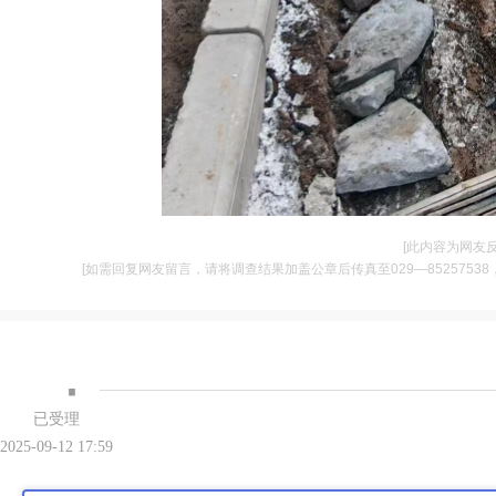
[此内容为网友
[如需回复网友留言，请将调查结果加盖公章后传真至029—85257538，并将
·
已受理
2025-09-12 17:59