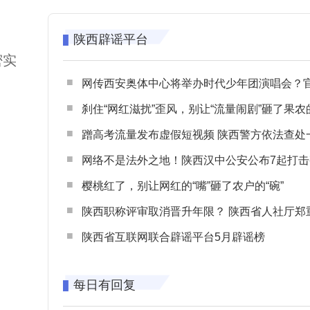
陕西辟谣平台
密实
网传西安奥体中心将举办时代少年团演唱会？官方回应：纯属
刹住“网红滋扰”歪风，别让“流量闹剧”砸了果农
蹭高考流量发布虚假短视频 陕西警方依法查处一起涉高考网络
网络不是法外之地！陕西汉中公安公布7起打击整治网谣网暴典型
樱桃红了，别让网红的“嘴”砸了农户的“碗”
陕西职称评审取消晋升年限？ 陕西省人社厅郑重声明 谨防职称评审不实言
陕西省互联网联合辟谣平台5月辟谣榜
每日有回复