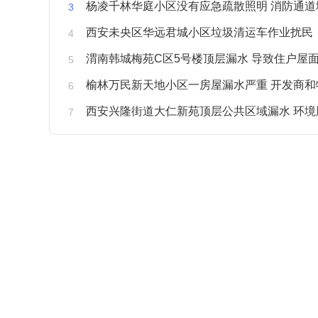
杨凌千林华庭小区没有应急疏散照明 消防通道
西安未央区华远君城小区垃圾清运车作业扰民
渭南韩城梅苑C区5号楼顶层漏水 导致住户屋面被
榆林万民新天地小区一房屋漏水严重 开发商和物业不予
西安兴隆街道大仁新苑顶层公共区域漏水 环境