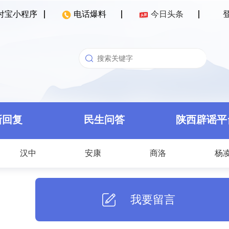
付宝小程序
电话爆料
今日头条
新回复
民生问答
陕西辟谣平
汉中
安康
商洛
杨
我要留言