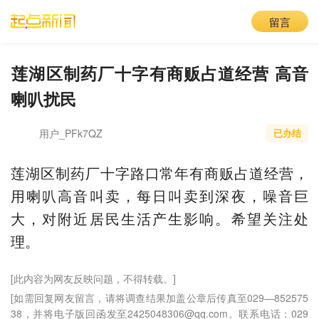
留言
​莲湖区制药厂十字有商贩占道经营 高音
喇叭扰民
用户_PFk7QZ
已办结
莲湖区制药厂十字路口常年有商贩占道经营，
用喇叭高音叫卖，每日叫卖到深夜，噪音巨
大，对附近居民生活产生影响。希望关注处
理。
[此内容为网友反映问题，不得转载。]
[如需回复网友留言，请将调查结果加盖公章后传真至029—852575
38，并将电子版回函发至2425048306@qq.com。联系电话：029