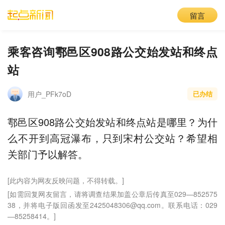
留言
乘客咨询鄠邑区908路公交始发站和终点
站
用户_PFk7oD
已办结
鄠邑区908路公交始发站和终点站是哪里？为什
么不开到高冠瀑布，只到宋村公交站？希望相
关部门予以解答。
[此内容为网友反映问题，不得转载。]
[如需回复网友留言，请将调查结果加盖公章后传真至029—852575
38，并将电子版回函发至2425048306@qq.com。联系电话：029
—85258414。]