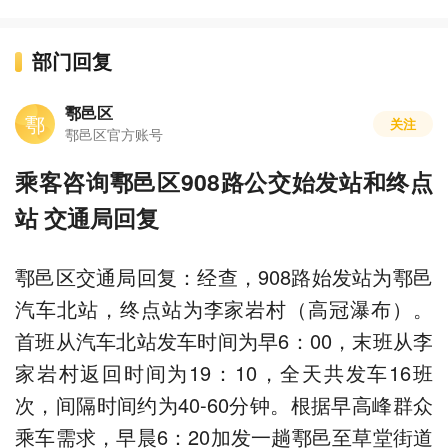
部门回复
鄠邑区
鄠
关注
鄠邑区官方账号
乘客咨询鄠邑区908路公交始发站和终点
站 交通局回复
鄠邑区交通局回复：经查，908路始发站为鄠邑
汽车北站，终点站为李家岩村（高冠瀑布）。
首班从汽车北站发车时间为早6：00，末班从李
家岩村返回时间为19：10，全天共发车16班
次，间隔时间约为40-60分钟。根据早高峰群众
乘车需求，早晨6：20加发一趟鄠邑至草堂街道