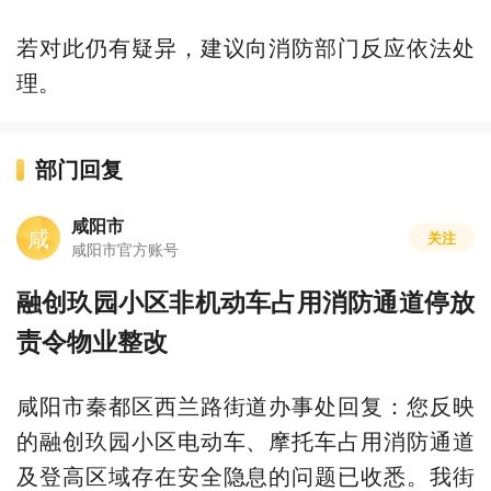
若对此仍有疑异，建议向消防部门反应依法处
理。
部门回复
咸阳市
咸
关注
咸阳市官方账号
融创玖园小区非机动车占用消防通道停放
责令物业整改
咸阳市秦都区西兰路街道办事处回复：您反映
的融创玖园小区电动车、摩托车占用消防通道
及登高区域存在安全隐息的问题已收悉。我街