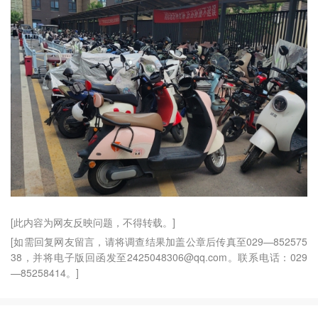
[此内容为网友反映问题，不得转载。]
[如需回复网友留言，请将调查结果加盖公章后传真至029—852575
38，并将电子版回函发至2425048306@qq.com。联系电话：029
—85258414。]