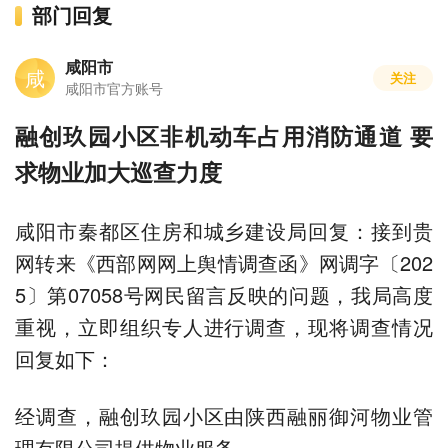
部门回复
咸阳市
咸
关注
咸阳市官方账号
融创玖园小区非机动车占用消防通道 要
求物业加大巡查力度
咸阳市秦都区住房和城乡建设局回复：接到贵
网转来《西部网网上舆情调查函》网调字〔202
5〕第07058号网民留言反映的问题，我局高度
重视，立即组织专人进行调查，现将调查情况
回复如下：
经调查，融创玖园小区由陕西融丽御河物业管
理有限公司提供物业服务。