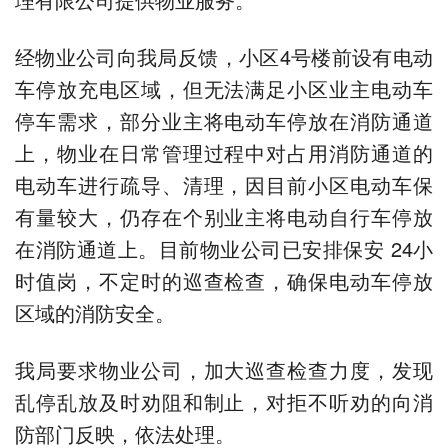
经物业公司向我局反馈，小区4号楼前设有电动
车停放充电区域，但无法满足小区业主电动车
停车需求，部分业主将电动车停放在消防通道
上，物业在日常管理过程中对占用消防通道的
电动车进行疏导、清理，因目前小区电动车保
有量较大，仍存在个别业主将电动自行车停放
在消防通道上。目前物业公司已安排保安 24小
时值岗，不定时的巡查检查，确保电动车停放
区域的消防安全。
我局要求物业公司，加大巡查检查力度，发现
乱停乱放及时劝阻和制止，对拒不听劝的向消
防部门反映，依法处理。