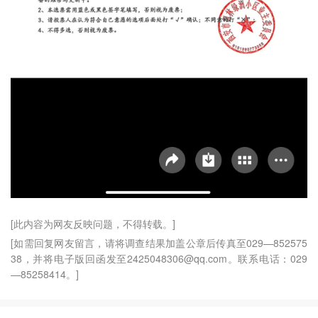
[此内容为网友反映问题，不得转载。]
[如需回复网友留言，请将调查结果加盖公章后传真至029—852575
38，并将电子版回函发至2425048306@qq.com。联系电话：029
—85258414。]