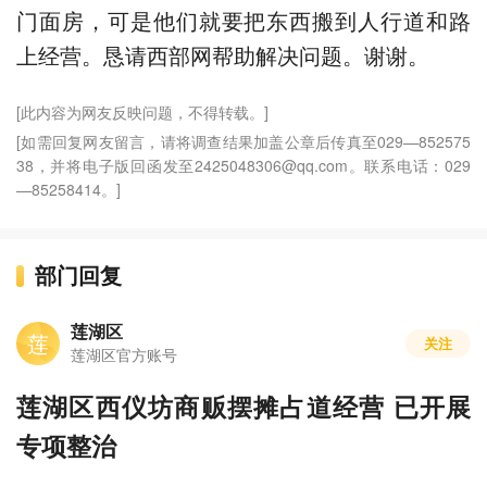
门面房，可是他们就要把东西搬到人行道和路
上经营。恳请西部网帮助解决问题。谢谢。
[此内容为网友反映问题，不得转载。]
[如需回复网友留言，请将调查结果加盖公章后传真至029—852575
38，并将电子版回函发至2425048306@qq.com。联系电话：029
—85258414。]
部门回复
莲湖区
莲
关注
莲湖区官方账号
莲湖区西仪坊商贩摆摊占道经营 已开展
专项整治