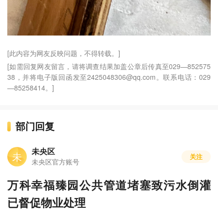
[此内容为网友反映问题，不得转载。]
[如需回复网友留言，请将调查结果加盖公章后传真至029—852575
38，并将电子版回函发至2425048306@qq.com。联系电话：029
—85258414。]
部门回复
未央区
未
关注
未央区官方账号
万科幸福臻园公共管道堵塞致污水倒灌
已督促物业处理