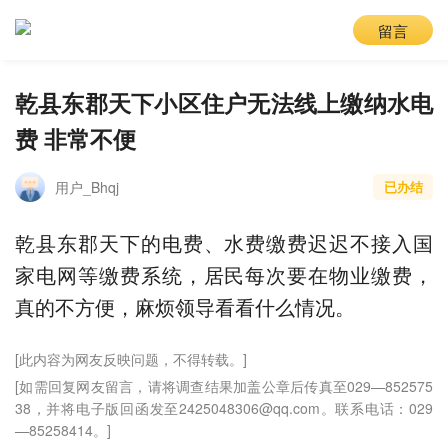
留言
乾县东郡天下小区住户无法线上缴纳水电
费 非常不便
用户_Bhqj
已办结
乾县东郡天下的电费、水费缴费迟迟不接入国
家电网等缴费系统，居民每次要在物业缴费，
真的不方便，麻烦领导看看什么情况。
[此内容为网友反映问题，不得转载。]
[如需回复网友留言，请将调查结果加盖公章后传真至029—852575
38，并将电子版回函发至2425048306@qq.com。联系电话：029
—85258414。]