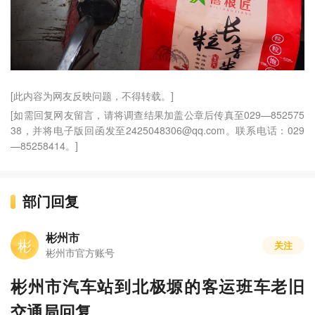
[此内容为网友反映问题，不得转载。]
[如需回复网友留言，请将调查结果加盖公章后传真至029—852575
38，并将电子版回函发至2425048306@qq.com。联系电话：029
—85258414。]
部门回复
彬州市
彬
关注
彬州市官方账号
彬州市汽车站到北极塬的客运班车老旧
交通局回复