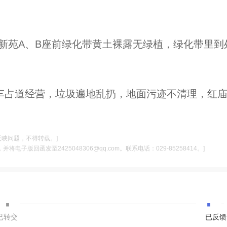
永新苑A、B座前绿化带黄土裸露无绿植，绿化带里到
菜车占道经营，垃圾遍地乱扔，地面污迹不清理，红
反映问题，不得转载。]
电子版回函发至2425048306@qq.com。联系电话：029-85258414。]
·
·
已转交
已反馈