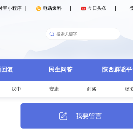
付宝小程序
电话爆料
今日头条
新回复
民生问答
陕西辟谣平
汉中
安康
商洛
杨
我要留言