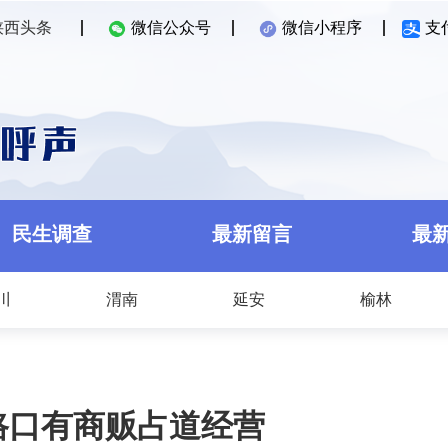
陕西头条
微信公众号
微信小程序
支
民生调查
最新留言
最
川
渭南
延安
榆林
路口有商贩占道经营