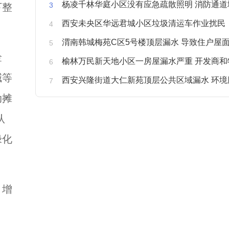
杨凌千林华庭小区没有应急疏散照明 消防通道
下整
西安未央区华远君城小区垃圾清运车作业扰民
渭南韩城梅苑C区5号楼顶层漏水 导致住户屋面被
捡
榆林万民新天地小区一房屋漏水严重 开发商和物业不予
碱等
西安兴隆街道大仁新苑顶层公共区域漏水 环境
动摊
认
绿化
，增