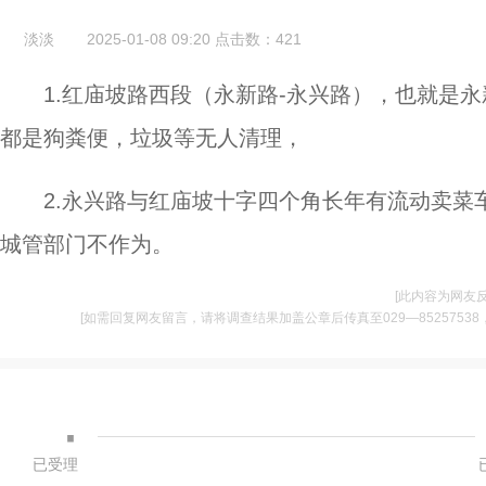
淡淡
2025-01-08 09:20
点击数：
421
1.红庙坡路西段（永新路-永兴路），也就是
都是狗粪便，垃圾等无人清理，
2.永兴路与红庙坡十字四个角长年有流动卖
城管部门不作为。
[此内容为网友
[如需回复网友留言，请将调查结果加盖公章后传真至029—85257538，并将
·
已受理