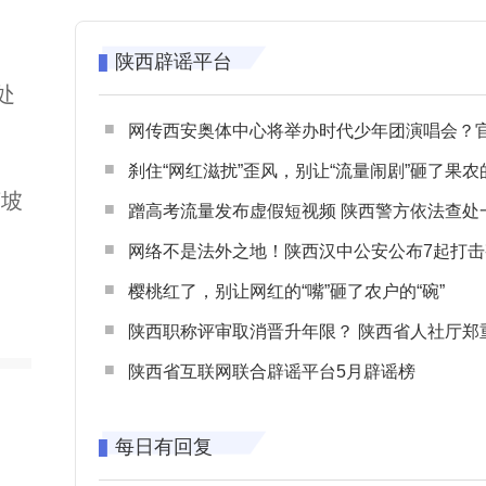
陕西辟谣平台
处
网传西安奥体中心将举办时代少年团演唱会？官方回应：纯属
刹住“网红滋扰”歪风，别让“流量闹剧”砸了果农
庙坡
蹭高考流量发布虚假短视频 陕西警方依法查处一起涉高考网络
网络不是法外之地！陕西汉中公安公布7起打击整治网谣网暴典型
樱桃红了，别让网红的“嘴”砸了农户的“碗”
陕西职称评审取消晋升年限？ 陕西省人社厅郑重声明 谨防职称评审不实言
陕西省互联网联合辟谣平台5月辟谣榜
每日有回复