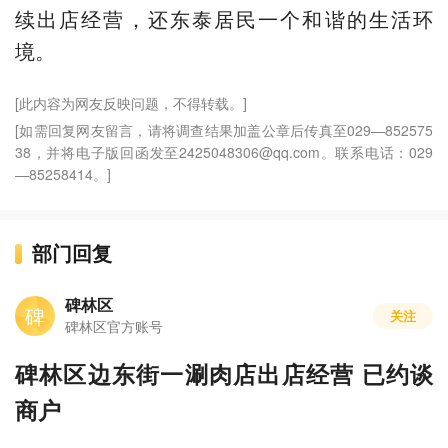
续出店经营，还东泰居民一个和谐的生活环
境。
[此内容为网友反映问题，不得转载。]
[如需回复网友留言，请将调查结果加盖公章后传真至029—852575
38，并将电子版回函发至2425048306@qq.com。联系电话：029
—85258414。]
部门回复
碑林区
碑
关注
碑林区官方账号
碑林区边东街一涮肉店出店经营 已约谈
商户