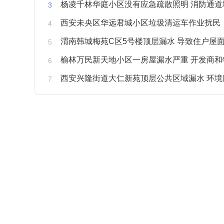
杨凌千林华庭小区没有应急疏散照明 消防通道
西安未央区华远君城小区垃圾清运车作业扰民
渭南韩城梅苑C区5号楼顶层漏水 导致住户屋面被
榆林万民新天地小区一房屋漏水严重 开发商和物业不予
西安兴隆街道大仁新苑顶层公共区域漏水 环境