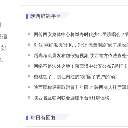
陕西辟谣平台
用
网传西安奥体中心将举办时代少年团演唱会？官方回应：纯属
成指
刹住“网红滋扰”歪风，别让“流量闹剧”砸了果农
好好
蹭高考流量发布虚假短视频 陕西警方依法查处一起涉高考网络
活。
网络不是法外之地！陕西汉中公安公布7起打击整治网谣网暴典型
樱桃红了，别让网红的“嘴”砸了农户的“碗”
陕西职称评审取消晋升年限？ 陕西省人社厅郑重声明 谨防职称评审不实言
陕西省互联网联合辟谣平台5月辟谣榜
每日有回复