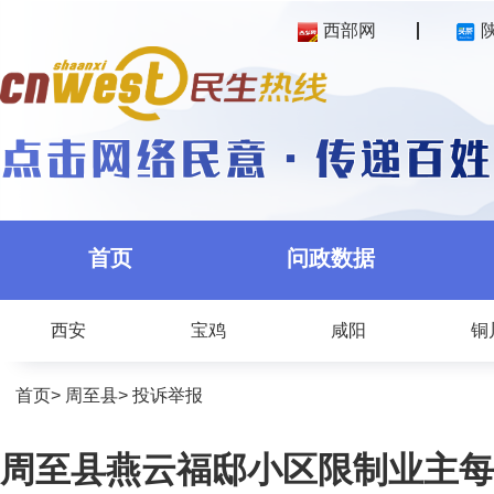
西部网
首页
问政数据
西安
宝鸡
咸阳
铜
首页
>
周至县
>
投诉举报
周至县燕云福邸小区限制业主每