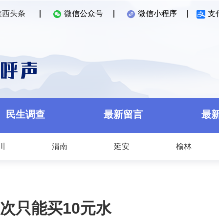
陕西头条
微信公众号
微信小程序
支
民生调查
最新留言
最
川
渭南
延安
榆林
次只能买10元水