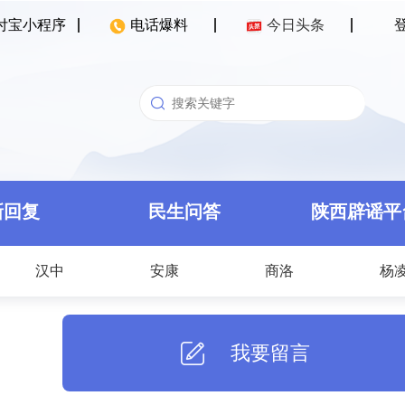
付宝小程序
电话爆料
今日头条
新回复
民生问答
陕西辟谣平
汉中
安康
商洛
杨
我要留言