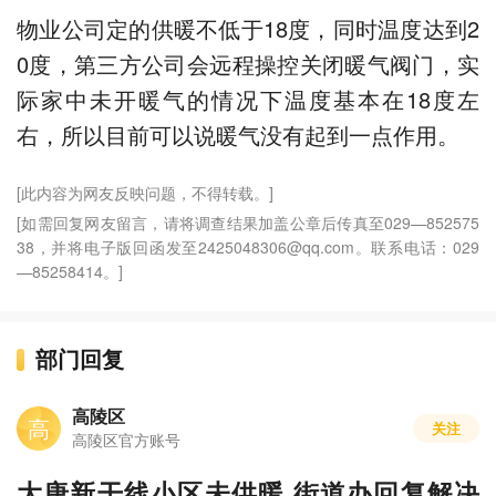
物业公司定的供暖不低于18度，同时温度达到2
0度，第三方公司会远程操控关闭暖气阀门，实
际家中未开暖气的情况下温度基本在18度左
右，所以目前可以说暖气没有起到一点作用。
[此内容为网友反映问题，不得转载。]
[如需回复网友留言，请将调查结果加盖公章后传真至029—852575
38，并将电子版回函发至2425048306@qq.com。联系电话：029
—85258414。]
部门回复
高陵区
高
关注
高陵区官方账号
大唐新干线小区未供暖 街道办回复解决