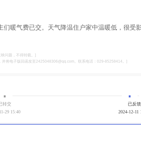
主们暖气费已交。天气降温住户家中温暖低，很受
反映问题，不得转载。]
电子版回函发至2425048306@qq.com。联系电话：029-85258414。]
·
·
已转交
已反馈
11-29 15:40
2024-12-11 