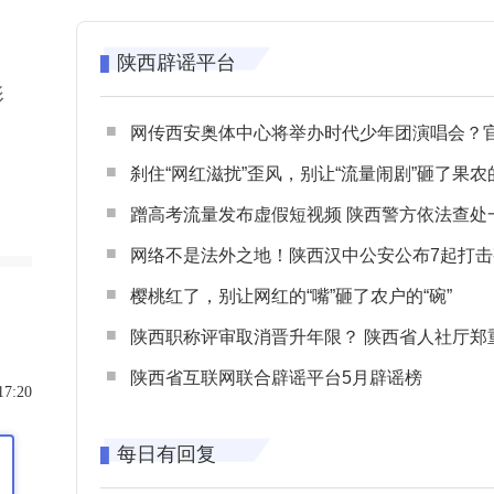
陕西辟谣平台
影
网传西安奥体中心将举办时代少年团演唱会？官方回应：纯属
刹住“网红滋扰”歪风，别让“流量闹剧”砸了果农
蹭高考流量发布虚假短视频 陕西警方依法查处一起涉高考网络
网络不是法外之地！陕西汉中公安公布7起打击整治网谣网暴典型
樱桃红了，别让网红的“嘴”砸了农户的“碗”
陕西职称评审取消晋升年限？ 陕西省人社厅郑重声明 谨防职称评审不实言
陕西省互联网联合辟谣平台5月辟谣榜
17:20
每日有回复