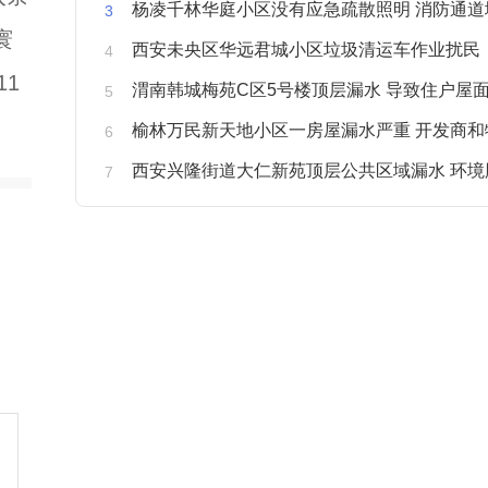
杨凌千林华庭小区没有应急疏散照明 消防通道
寰
西安未央区华远君城小区垃圾清运车作业扰民
11
渭南韩城梅苑C区5号楼顶层漏水 导致住户屋面被
榆林万民新天地小区一房屋漏水严重 开发商和物业不予
西安兴隆街道大仁新苑顶层公共区域漏水 环境