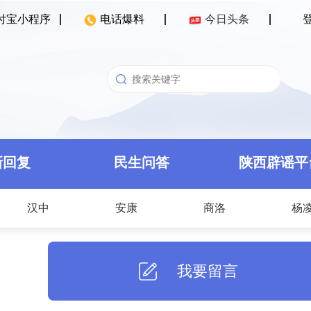
付宝小程序
电话爆料
今日头条
新回复
民生问答
陕西辟谣平
汉中
安康
商洛
杨
我要留言