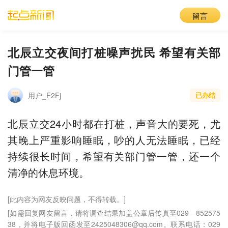
留言
北辰立交夜间打桩噪声扰民 希望有关部
门管一管
用户_F2Fj
已办结
北辰立交24小时都在打桩，声音大的要死，尤
其晚上严重影响睡眠，吵的人无法睡眠，已经
持续很长时间，希望有关部门管一管，还一个
清净的休息环境。
[此内容为网友反映问题，不得转载。]
[如需回复网友留言，请将调查结果加盖公章后传真至029—852575
38，并将电子版回函发至2425048306@qq.com。联系电话：029