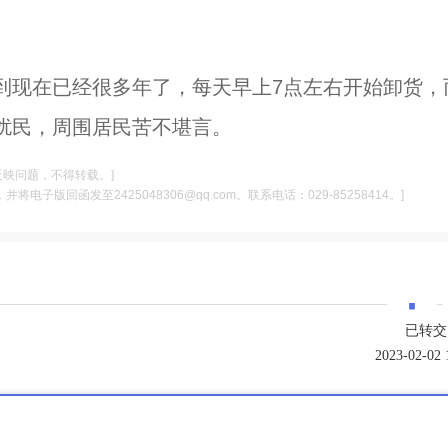
到现在已经很多年了，每天早上7点左右开始卸货，
扰民，周围居民苦不堪言。
反映问题，不得转载。]
电子版回函发至2425048306@qq.com。联系电话：029-85258414。]
·
已转交
2023-02-02 