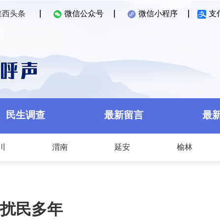
陕西头条
微信公众号
微信小程序
支
民生调查
最新留言
最
川
渭南
延安
榆林
扰民多年