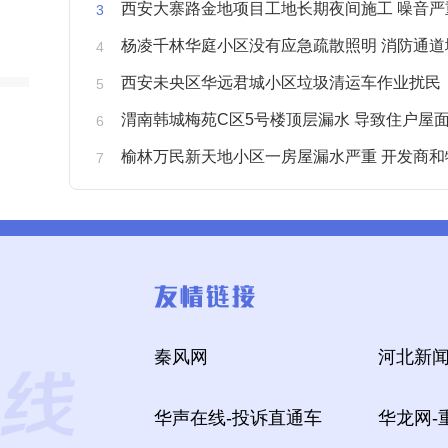
西安大寨路金地项目工地长期夜间施工 噪音严重扰
杨凌千林华庭小区没有应急疏散照明 消防通道
西安未央区华远君城小区垃圾清运车作业扰民
渭南韩城梅苑C区5号楼顶层漏水 导致住户屋面被
榆林万民新天地小区一房屋漏水严重 开发商和物业不予
秦风网
河北新闻
华声在线-投诉直通车
华龙网-