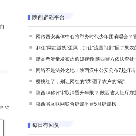
陕西辟谣平台
而
网传西安奥体中心将举办时代少年团演唱会？官方回应：纯属
刹住“网红滋扰”歪风，别让“流量闹剧”砸了果农
蹭高考流量发布虚假短视频 陕西警方依法查处一起涉高考网络
网络不是法外之地！陕西汉中公安公布7起打击整治网谣网暴典型
樱桃红了，别让网红的“嘴”砸了农户的“碗”
陕西职称评审取消晋升年限？ 陕西省人社厅郑重声明 谨防职称评审不实言
陕西省互联网联合辟谣平台5月辟谣榜
15:57
每日有回复