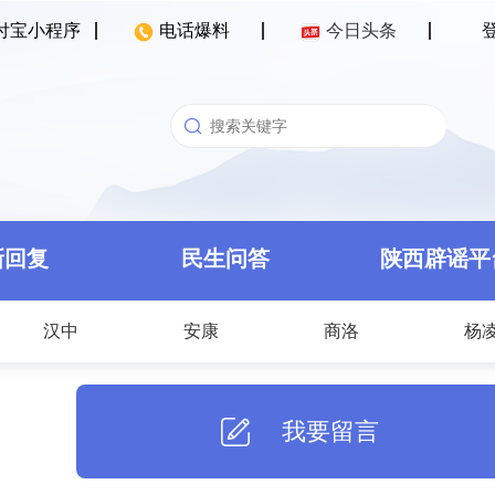
付宝小程序
电话爆料
今日头条
新回复
民生问答
陕西辟谣平
汉中
安康
商洛
杨
我要留言