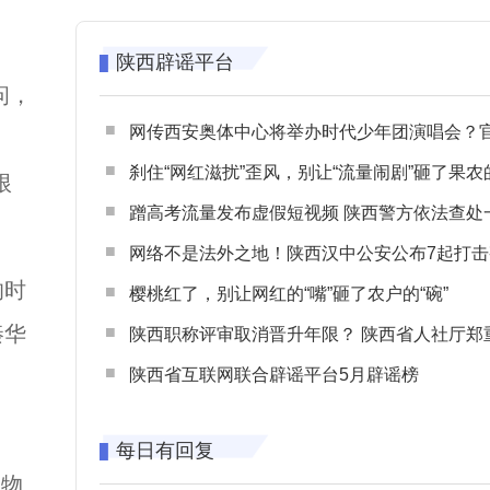
陕西辟谣平台
问，
网传西安奥体中心将举办时代少年团演唱会？官方回应：纯属
刹住“网红滋扰”歪风，别让“流量闹剧”砸了果农
根
蹭高考流量发布虚假短视频 陕西警方依法查处一起涉高考网络
网络不是法外之地！陕西汉中公安公布7起打击整治网谣网暴典型
的时
樱桃红了，别让网红的“嘴”砸了农户的“碗”
秦华
陕西职称评审取消晋升年限？ 陕西省人社厅郑重声明 谨防职称评审不实言
陕西省互联网联合辟谣平台5月辟谣榜
每日有回复
上物