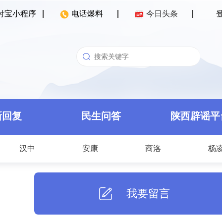
付宝小程序
电话爆料
今日头条
新回复
民生问答
陕西辟谣平
汉中
安康
商洛
杨
我要留言