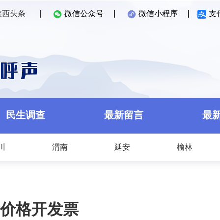
陕西头条
微信公众号
微信小程序
支
民生调查
最新留言
最
川
渭南
延安
榆林
价格开发票