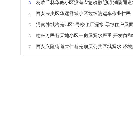
杨凌千林华庭小区没有应急疏散照明 消防通道
西安未央区华远君城小区垃圾清运车作业扰民
渭南韩城梅苑C区5号楼顶层漏水 导致住户屋面被
榆林万民新天地小区一房屋漏水严重 开发商和物业不予
西安兴隆街道大仁新苑顶层公共区域漏水 环境