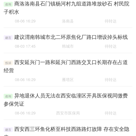
商洛洛南县石门镇杨河村九组道路堆放砂石 村民院
咨询
子积水
08-06 16:29
洛南县
待转达
建议渭南韩城市北二环原焦化厂路口增设掉头标线
建言
08-03 17:45
韩城市
待转达
西安延兴门一路和延兴门西路交叉口长期存在占道
投诉
经营
08-06 16:29
雁塔区
待转达
异地退休人员无法在西安临潼区开具医保视同缴费
咨询
参保凭证
08-06 16:29
西安市医保局
待转达
西安西三环鱼化桥至科技西路路灯故障 存在安全隐
建言