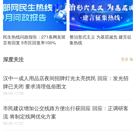
民生热线问政报告：271条网友留
整治形式主义 为基层减负 建言征
言有回复 5市区回复率100%
集热线
深度关注
更多
汉中一成人用品店夜间招牌灯光太亮扰民 回应：发光招
牌已关闭 要求清理低俗图文
08-06 17:00
市民建议增加公交线路方便出行获回应 回应：正调研客
流 将制定线网优化方案
08-05 17:37