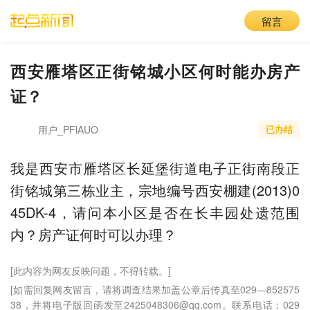
留言
西安雁塔区正街铭城小区何时能办房产
证？
用户_PFlAUO
已办结
我是西安市雁塔区长延堡街道电子正街南段正
街铭城第三栋业主，宗地编号西安棚建(2013)0
45DK-4，请问本小区是否在长丰园处遗范围
内？房产证何时可以办理？
[此内容为网友反映问题，不得转载。]
[如需回复网友留言，请将调查结果加盖公章后传真至029—852575
38，并将电子版回函发至2425048306@qq.com。联系电话：029