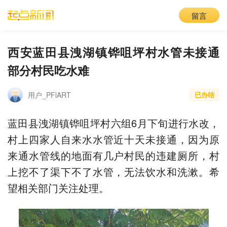
留言
西安蓝田县洩湖镇铧咀坪村水管未接通
部分村民吃水难
用户_PFlART
已办结
蓝田县洩湖镇铧咀坪村六组6月下旬进行水改，
村上四家人自来水水管近十天未接通，因为原
来通水管线的地面有几户村民的违建厕所，村
上挖不了渠下不了水管，无法饮水和洗漱。希
望相关部门关注处理。