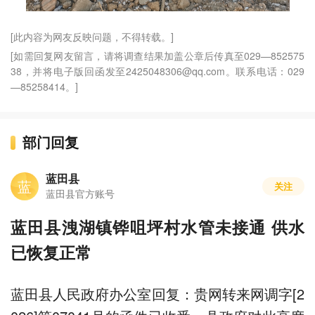
[此内容为网友反映问题，不得转载。]
[如需回复网友留言，请将调查结果加盖公章后传真至029—852575
38，并将电子版回函发至2425048306@qq.com。联系电话：029
—85258414。]
部门回复
蓝田县
蓝
关注
蓝田县官方账号
蓝田县洩湖镇铧咀坪村水管未接通 供水
已恢复正常
蓝田县人民政府办公室回复：贵网转来网调字[2