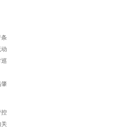
行条
流动
时巡
、
易肇
管控
的关