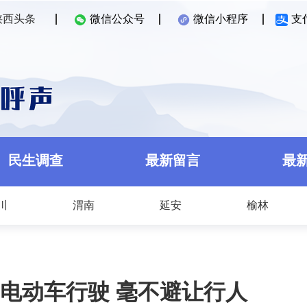
陕西头条
微信公众号
微信小程序
支
民生调查
最新留言
最
川
渭南
延安
榆林
电动车行驶 毫不避让行人