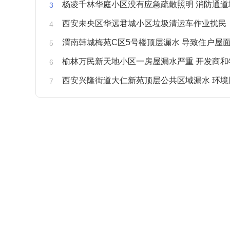
杨凌千林华庭小区没有应急疏散照明 消防通道
西安未央区华远君城小区垃圾清运车作业扰民
渭南韩城梅苑C区5号楼顶层漏水 导致住户屋面被
榆林万民新天地小区一房屋漏水严重 开发商和物业不予
西安兴隆街道大仁新苑顶层公共区域漏水 环境