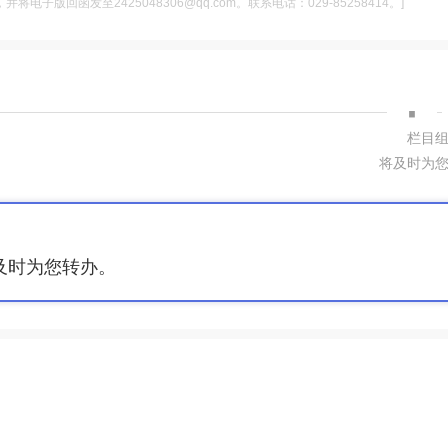
电子版回函发至2425048306@qq.com。联系电话：029-85258414。]
·
栏目
将及时为
及时为您转办。