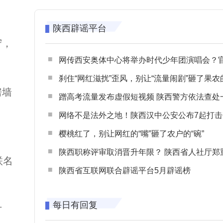
陕西辟谣平台
守，
网传西安奥体中心将举办时代少年团演唱会？官方回应：纯属
刹住“网红滋扰”歪风，别让“流量闹剧”砸了果农
房墙
蹭高考流量发布虚假短视频 陕西警方依法查处一起涉高考网络
网络不是法外之地！陕西汉中公安公布7起打击整治网谣网暴典型
樱桃红了，别让网红的“嘴”砸了农户的“碗”
，
陕西职称评审取消晋升年限？ 陕西省人社厅郑重声明 谨防职称评审不实言
联名
陕西省互联网联合辟谣平台5月辟谣榜
每日有回复
方