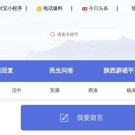
付宝小程序
电话爆料
今日头条
新回复
民生问答
陕西辟谣平
汉中
安康
商洛
杨
我要留言