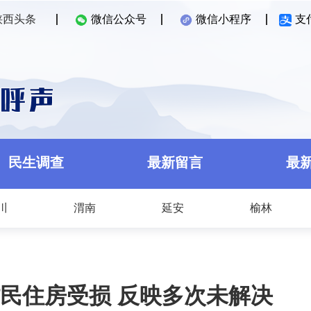
陕西头条
微信公众号
微信小程序
支
民生调查
最新留言
最
川
渭南
延安
榆林
民住房受损 反映多次未解决