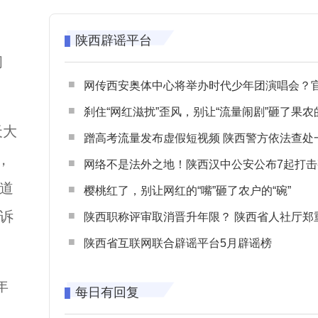
陕西辟谣平台
问
网传西安奥体中心将举办时代少年团演唱会？官方回应：纯属
刹住“网红滋扰”歪风，别让“流量闹剧”砸了果农
天大
蹭高考流量发布虚假短视频 陕西警方依法查处一起涉高考网络
，
网络不是法外之地！陕西汉中公安公布7起打击整治网谣网暴典型
道
樱桃红了，别让网红的“嘴”砸了农户的“碗”
诉
陕西职称评审取消晋升年限？ 陕西省人社厅郑重声明 谨防职称评审不实言
陕西省互联网联合辟谣平台5月辟谣榜
年
每日有回复