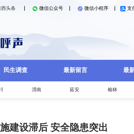
陕西头条
微信公众号
微信小程序
支
民生调查
最新留言
最
川
渭南
延安
榆林
施建设滞后 安全隐患突出