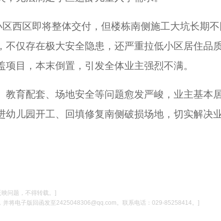
小区西区即将整体交付，但楼栋南侧施工大坑长期不
，不仅存在极大安全隐患，还严重拉低小区居住品
盖项目，本末倒置，引发全体业主强烈不满。
、教育配套、场地安全等问题愈发严峻，业主基本
进幼儿园开工、回填修复南侧破损场地，切实解决
反映问题，不得转载。]
电子版回函发至2425048306@qq.com。联系电话：029-85258414。]