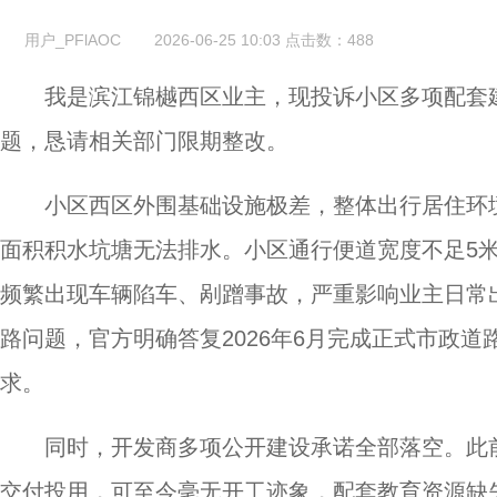
用户_PFlAOC
2026-06-25 10:03
点击数：
488
我是滨江锦樾西区业主，现投诉小区多项配套
题，恳请相关部门限期整改。
小区西区外围基础设施极差，整体出行居住环
面积积水坑塘无法排水。小区通行便道宽度不足5
频繁出现车辆陷车、剐蹭事故，严重影响业主日常出
路问题，官方明确答复2026年6月完成正式市政
求。
同时，开发商多项公开建设承诺全部落空。此前公
交付投用，可至今毫无开工迹象，配套教育资源缺