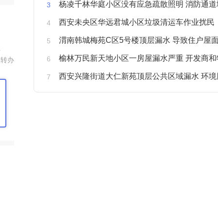
杨凌千林华庭小区没有应急疏散照明 消防通道
西安未央区华远君城小区垃圾清运车作业扰民
渭南韩城梅苑C区5号楼顶层漏水 导致住户屋面被
组
榆林万民新天地小区一房屋漏水严重 开发商和物业不予
您转办
西安兴隆街道大仁新苑顶层公共区域漏水 环境