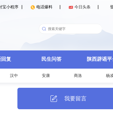
付宝小程序
电话爆料
今日头条
新回复
民生问答
陕西辟谣平
汉中
安康
商洛
杨
我要留言