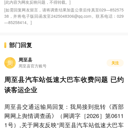
[此内容为网友反映问题，不得转载。]
[如需回复网友留言，请将调查结果加盖公章后传真至029—852575
38，并将电子版回函发至2425048306@qq.com。联系电话：029
—85258414。]
部门回复
周至县
周
关注
周至县官方账号
周至县汽车站低速大巴车收费问题 已约
谈客运企业
周至县交通运输局回复：我局接到批转《西部
网网上舆情调查函》（网调字［2026］第0611
1号）,关于网友反映“周至县汽车站低速大巴车