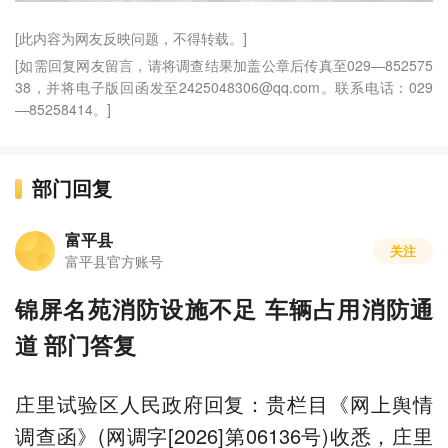
[此内容为网友反映问题，不得转载。]
[如需回复网友留言，请将调查结果加盖公章后传真至029—852575
38，并将电子版回函发至2425048306@qq.com。联系电话：029
—85258414。]
部门回复
富平县
关注
富平县官方账号
锦屏名苑消防设施不足 车辆占用消防通
道 部门答复
庄里试验区人民政府回复：贵栏目《网上舆情
调查函》(网调字[2026]第06136号)收悉，庄里