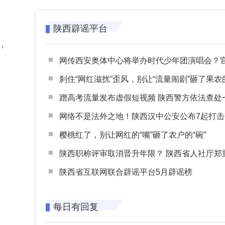
陕西辟谣平台
，
网传西安奥体中心将举办时代少年团演唱会？官方回应：纯属
刹住“网红滋扰”歪风，别让“流量闹剧”砸了果农
蹭高考流量发布虚假短视频 陕西警方依法查处一起涉高考网络
网络不是法外之地！陕西汉中公安公布7起打击整治网谣网暴典型
樱桃红了，别让网红的“嘴”砸了农户的“碗”
陕西职称评审取消晋升年限？ 陕西省人社厅郑重声明 谨防职称评审不实言
陕西省互联网联合辟谣平台5月辟谣榜
每日有回复