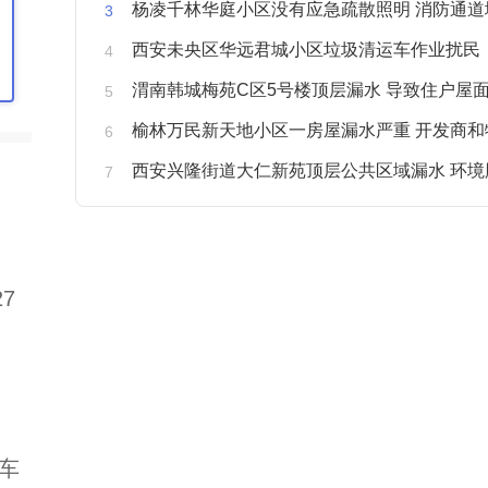
杨凌千林华庭小区没有应急疏散照明 消防通道
西安未央区华远君城小区垃圾清运车作业扰民
渭南韩城梅苑C区5号楼顶层漏水 导致住户屋面被
榆林万民新天地小区一房屋漏水严重 开发商和物业不予
西安兴隆街道大仁新苑顶层公共区域漏水 环境
7
车