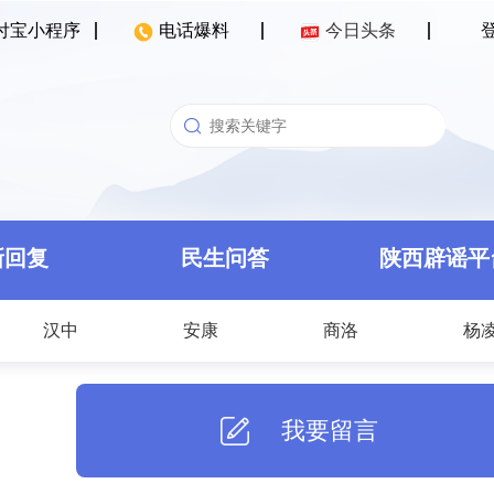
付宝小程序
电话爆料
今日头条
新回复
民生问答
陕西辟谣平
汉中
安康
商洛
杨
我要留言