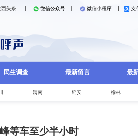
陕西头条
微信公众号
微信小程序
支
民生调查
最新留言
最
川
渭南
延安
榆林
高峰等车至少半小时