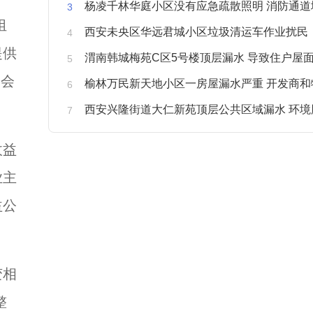
杨凌千林华庭小区没有应急疏散照明 消防通道
组
西安未央区华远君城小区垃圾清运车作业扰民
提供
渭南韩城梅苑C区5号楼顶层漏水 导致住户屋面被
管会
榆林万民新天地小区一房屋漏水严重 开发商和物业不予
西安兴隆街道大仁新苑顶层公共区域漏水 环境
收益
业主
益公
变相
整