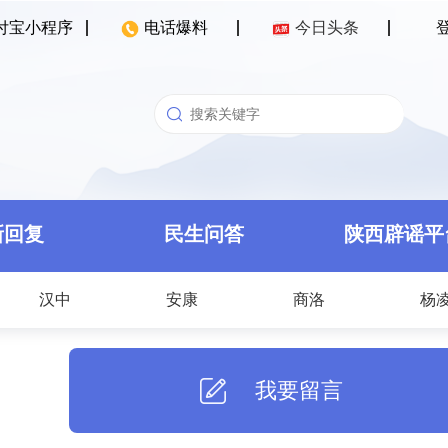
付宝小程序
电话爆料
今日头条
新回复
民生问答
陕西辟谣平
汉中
安康
商洛
杨
我要留言