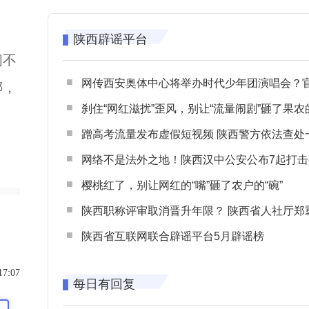
陕西辟谣平台
间不
网传西安奥体中心将举办时代少年团演唱会？官方回应：纯属
绑，
刹住“网红滋扰”歪风，别让“流量闹剧”砸了果农
蹭高考流量发布虚假短视频 陕西警方依法查处一起涉高考网络
网络不是法外之地！陕西汉中公安公布7起打击整治网谣网暴典型
樱桃红了，别让网红的“嘴”砸了农户的“碗”
陕西职称评审取消晋升年限？ 陕西省人社厅郑重声明 谨防职称评审不实言
陕西省互联网联合辟谣平台5月辟谣榜
17:07
每日有回复