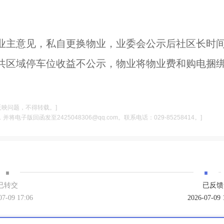
业主意见，私自更换物业，业委会公示后社区长时
共区域停车位收益不公示，物业将物业费和购电捆
反映问题，不得转载。]
电子版回函发至2425048306@qq.com。联系电话：029-85258414。]
·
·
已转交
已反馈
07-09 17:06
2026-07-09 