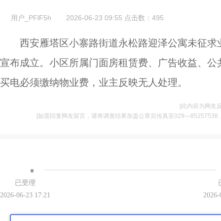
用户_PFlF5h
2026-06-23 09:55
点击数：
495
西安雁塔区小寨路街道永松路迎泽公寓未征求
宣布成立。小区所属门面房租赁费、广告收益、公
买电必须缴纳物业费，业主反映无人处理。
[此内容为网友
[如需回复网友留言，请将调查结果加盖公章后传真至029—85257538，并将
·
已受理
2026-06-23 17:21
2026-