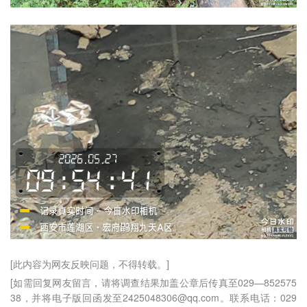
[此内容为网友反映问题，不得转载。]
[如需回复网友留言，请将调查结果加盖公章后传真至029—852575
38，并将电子版回函发至2425048306@qq.com。联系电话：029