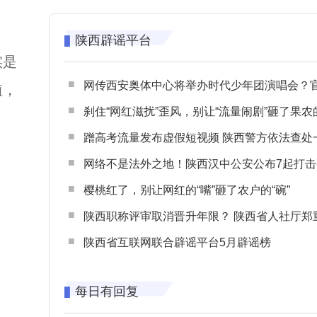
陕西辟谣平台
实是
网传西安奥体中心将举办时代少年团演唱会？官方回应：纯属
植，
刹住“网红滋扰”歪风，别让“流量闹剧”砸了果农
。
蹭高考流量发布虚假短视频 陕西警方依法查处一起涉高考网络
网络不是法外之地！陕西汉中公安公布7起打击整治网谣网暴典型
樱桃红了，别让网红的“嘴”砸了农户的“碗”
陕西职称评审取消晋升年限？ 陕西省人社厅郑重声明 谨防职称评审不实言
陕西省互联网联合辟谣平台5月辟谣榜
每日有回复