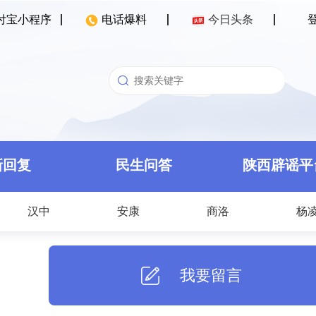
付宝小程序
电话爆料
今日头条
新回复
民生问答
陕西辟谣平
汉中
安康
商洛
杨
我要留言