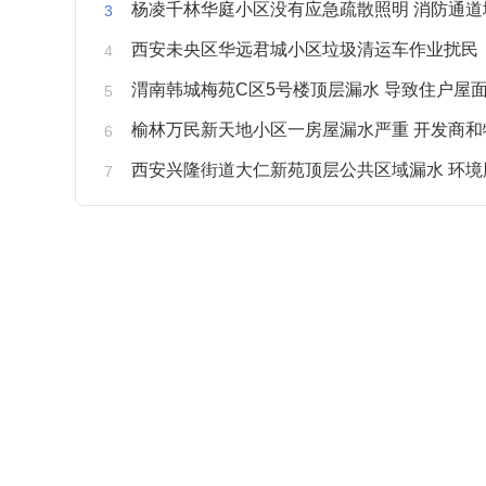
杨凌千林华庭小区没有应急疏散照明 消防通道
西安未央区华远君城小区垃圾清运车作业扰民
渭南韩城梅苑C区5号楼顶层漏水 导致住户屋面被
榆林万民新天地小区一房屋漏水严重 开发商和物业不予
西安兴隆街道大仁新苑顶层公共区域漏水 环境