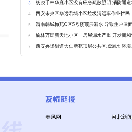
杨凌千林华庭小区没有应急疏散照明 消防通道
西安未央区华远君城小区垃圾清运车作业扰民
渭南韩城梅苑C区5号楼顶层漏水 导致住户屋面被
榆林万民新天地小区一房屋漏水严重 开发商和物业不予
西安兴隆街道大仁新苑顶层公共区域漏水 环境
秦风网
河北新闻