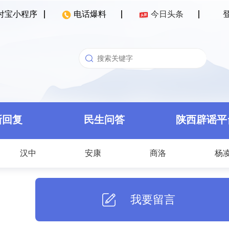
付宝小程序
电话爆料
今日头条
新回复
民生问答
陕西辟谣平
汉中
安康
商洛
杨
我要留言