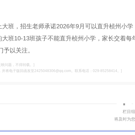
上大班，招生老师承诺2026年9月可以直升桢州小学
的大班10-13班孩子不能直升桢州小学，家长交着每
门予以关注。
反映问题，不得转载。]
电子版回函发至2425048306@qq.com。联系电话：029-85258414。]
·
栏目
将及时为