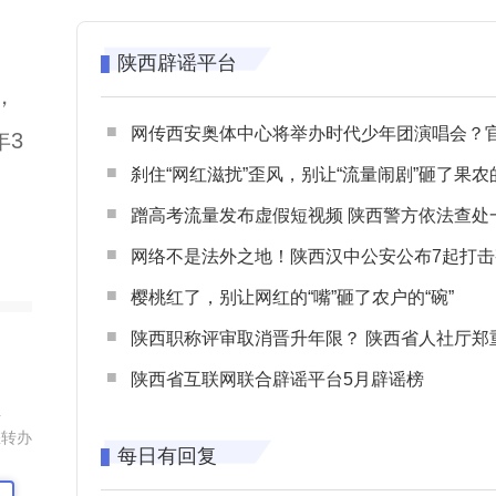
陕西辟谣平台
，
网传西安奥体中心将举办时代少年团演唱会？官方回应：纯属
年3
刹住“网红滋扰”歪风，别让“流量闹剧”砸了果农
蹭高考流量发布虚假短视频 陕西警方依法查处一起涉高考网络
网络不是法外之地！陕西汉中公安公布7起打击整治网谣网暴典型
樱桃红了，别让网红的“嘴”砸了农户的“碗”
陕西职称评审取消晋升年限？ 陕西省人社厅郑重声明 谨防职称评审不实言
陕西省互联网联合辟谣平台5月辟谣榜
组
您转办
每日有回复