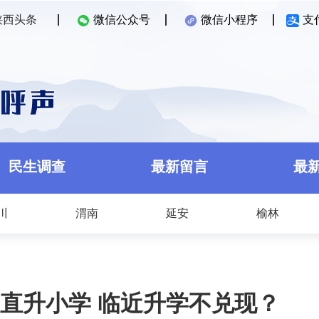
陕西头条
微信公众号
微信小程序
支
民生调查
最新留言
最
川
渭南
延安
榆林
直升小学 临近升学不兑现？