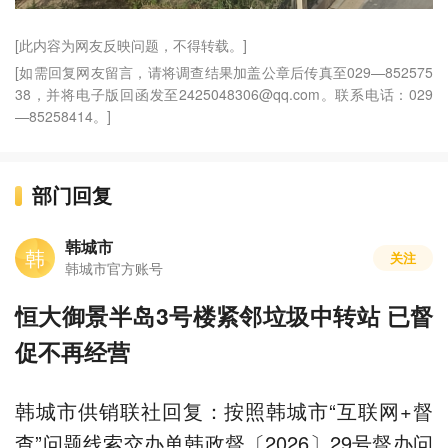
[此内容为网友反映问题，不得转载。]
[如需回复网友留言，请将调查结果加盖公章后传真至029—852575
38，并将电子版回函发至2425048306@qq.com。联系电话：029
—85258414。]
部门回复
韩城市
韩
关注
韩城市官方账号
恒大御景半岛3号楼紧邻垃圾中转站 已督
促不再经营
韩城市供销联社回复：按照韩城市“互联网+督
查”问题线索交办单韩政督〔2026〕29号督办问