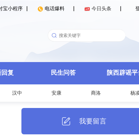
付宝小程序
电话爆料
今日头条
新回复
民生问答
陕西辟谣平
汉中
安康
商洛
杨
我要留言