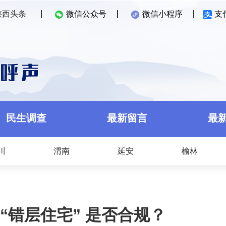
陕西头条
微信公众号
微信小程序
支
民生调查
最新留言
最
川
渭南
延安
榆林
“错层住宅” 是否合规？