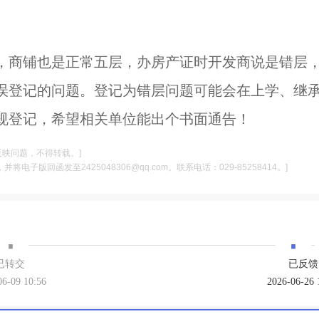
，商铺也是正常五层，办房产证时开发商说是错层
误登记的问题。登记为错层问题可能会在上学、继
规登记，希望相关单位能出个书面通告！
反映问题，不得转载。]
电子版回函发至2425048306@qq.com。联系电话：029-85258414。]
·
·
已转交
已反馈
06-09 10:56
2026-06-26 