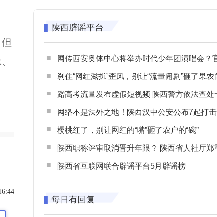
陕西辟谣平台
，但
网传西安奥体中心将举办时代少年团演唱会？官方回应：纯属
承、
刹住“网红滋扰”歪风，别让“流量闹剧”砸了果农
蹭高考流量发布虚假短视频 陕西警方依法查处一起涉高考网络
网络不是法外之地！陕西汉中公安公布7起打击整治网谣网暴典型
樱桃红了，别让网红的“嘴”砸了农户的“碗”
陕西职称评审取消晋升年限？ 陕西省人社厅郑重声明 谨防职称评审不实言
陕西省互联网联合辟谣平台5月辟谣榜
16:44
每日有回复