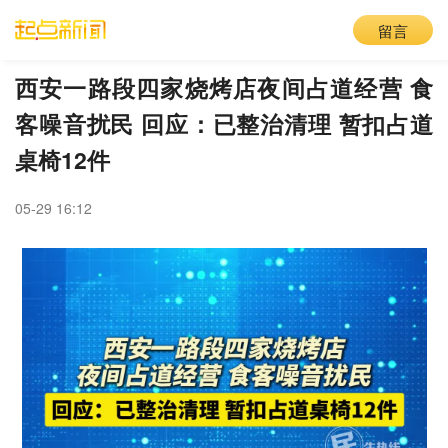
留言
西安一路段四家烧烤店夜间占道经营 食
客噪音扰民 回应：已整治清理 暂扣占道
桌椅12件
05-29 16:12