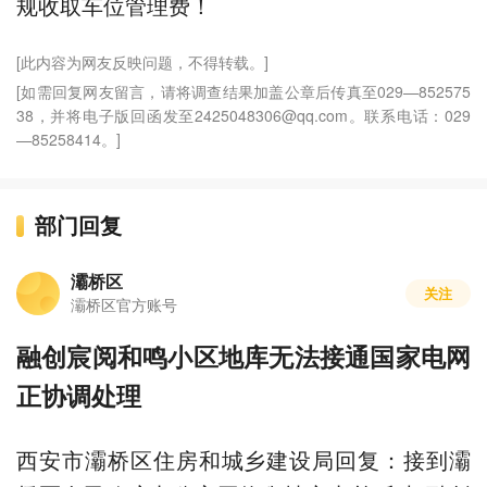
规收取车位管理费！
[此内容为网友反映问题，不得转载。]
[如需回复网友留言，请将调查结果加盖公章后传真至029—852575
38，并将电子版回函发至2425048306@qq.com。联系电话：029
—85258414。]
部门回复
灞桥区
关注
灞桥区官方账号
融创宸阅和鸣小区地库无法接通国家电网
正协调处理
西安市灞桥区住房和城乡建设局回复：接到灞