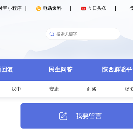
付宝小程序
电话爆料
今日头条
新回复
民生问答
陕西辟谣平
汉中
安康
商洛
杨
我要留言