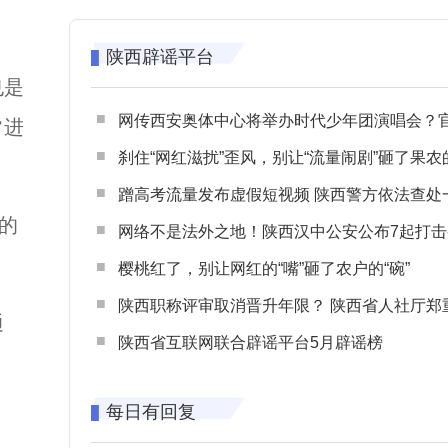
陕西辟谣平台
也是
网传西安奥体中心将举办时代少年团演唱会？官方回应：纯属
常进
刹住“网红滋扰”歪风，别让“流量闹剧”砸了果农
蹭高考流量发布虚假短视频 陕西警方依法查处一起涉高考网络
的
网络不是法外之地！陕西汉中公安公布7起打击整治网谣网暴典型
樱桃红了，别让网红的“嘴”砸了农户的“碗”
陕西职称评审取消晋升年限？ 陕西省人社厅郑重声明 谨防职称评审不实言
通
陕西省互联网联合辟谣平台5月辟谣榜
每日有回复