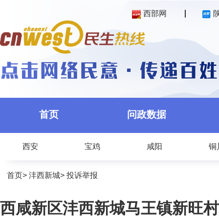
西部网
首页
问政数据
西安
宝鸡
咸阳
铜
首页
>
沣西新城
>
投诉举报
西咸新区沣西新城马王镇新旺村