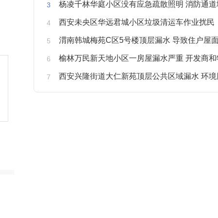
杨凌千林华庭小区没有应急疏散照明 消防通道
西安未央区华远君城小区垃圾清运车作业扰民
渭南韩城梅苑C区5号楼顶层漏水 导致住户屋面被
榆林万民新天地小区一房屋漏水严重 开发商和物业不予
西安兴隆街道大仁新苑顶层公共区域漏水 环境