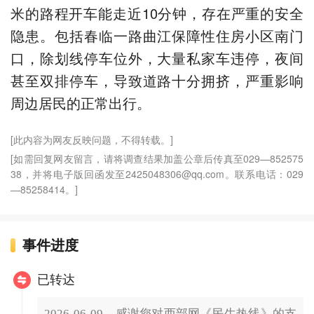
米的路程开车能走近10分钟，存在严重的安全
隐患。包括春临一路曲江保障性住房小区南门
口，除划线停车位外，大量私家车违停，夜间
甚至双排停车，导致道路十分拥挤，严重影响
周边居民的正常出行。
[此内容为网友反映问题，不得转载。]
[如需回复网友留言，请将调查结果加盖公章后传真至029—852575
38，并将电子版回函发至2425048306@qq.com。联系电话：029
—85258414。]
事件进度
已转达
2026-06-09，感谢您对西部网《民生热线》的支