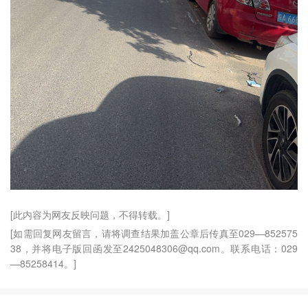
[此内容为网友反映问题，不得转载。]
[如需回复网友留言，请将调查结果加盖公章后传真至029—852575
38，并将电子版回函发至2425048306@qq.com。联系电话：029
—85258414。]