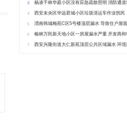
杨凌千林华庭小区没有应急疏散照明 消防通道
西安未央区华远君城小区垃圾清运车作业扰民
渭南韩城梅苑C区5号楼顶层漏水 导致住户屋面被
榆林万民新天地小区一房屋漏水严重 开发商和物业不予
西安兴隆街道大仁新苑顶层公共区域漏水 环境