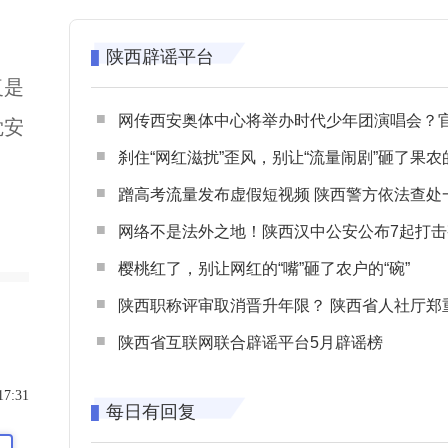
陕西辟谣平台
复是
网传西安奥体中心将举办时代少年团演唱会？官方回应：纯属
觉安
刹住“网红滋扰”歪风，别让“流量闹剧”砸了果农
蹭高考流量发布虚假短视频 陕西警方依法查处一起涉高考网络
网络不是法外之地！陕西汉中公安公布7起打击整治网谣网暴典型
樱桃红了，别让网红的“嘴”砸了农户的“碗”
陕西职称评审取消晋升年限？ 陕西省人社厅郑重声明 谨防职称评审不实言
陕西省互联网联合辟谣平台5月辟谣榜
17:31
每日有回复