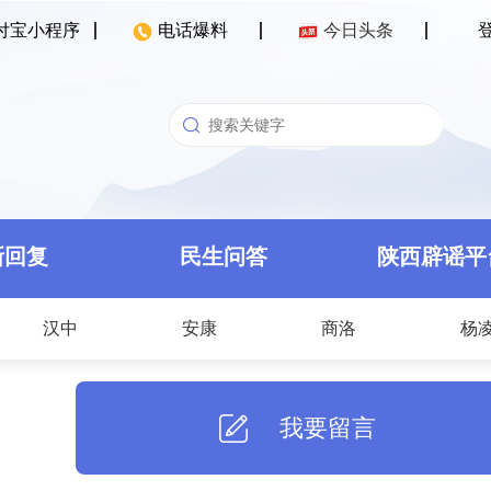
付宝小程序
电话爆料
今日头条
新回复
民生问答
陕西辟谣平
汉中
安康
商洛
杨
我要留言