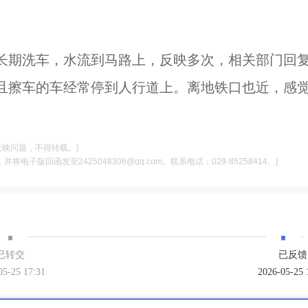
长期洗车，水流到马路上，反映多次，相关部门回
且擦车的车经常停到人行道上。离地铁口也近，感
反映问题，不得转载。]
电子版回函发至2425048306@qq.com。联系电话：029-85258414。]
·
·
已转交
已反馈
05-25 17:31
2026-05-25 